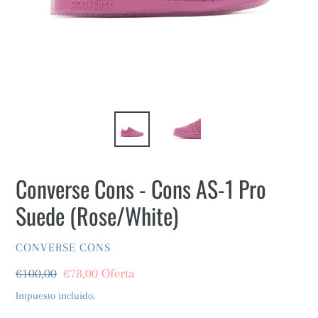
Converse Cons - Cons AS-1 Pro
Suede (Rose/White)
VENDEDOR
CONVERSE CONS
Precio
€100,00
Precio
€78,00
Oferta
habitual
de
Impuesto incluido.
oferta