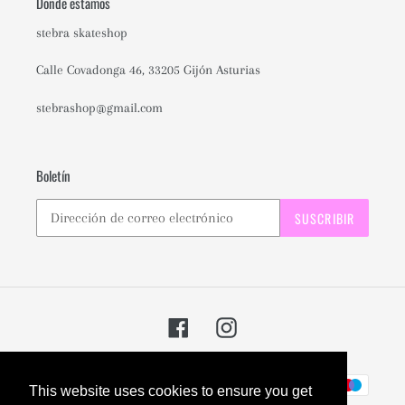
Donde estamos
stebra skateshop
Calle Covadonga 46, 33205 Gijón Asturias
stebrashop@gmail.com
Boletín
SUSCRIBIR
Facebook
Instagram
Métodos
This website uses cookies to ensure you get
de