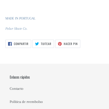
MADE IN PORTUGAL
Polar Skate Co.
COMPARTIR
TUITEAR
PINEAR
COMPARTIR
TUITEAR
HACER PIN
EN
EN
EN
FACEBOOK
TWITTER
PINTEREST
Enlaces rápidos
Contacto
Política de reembolso